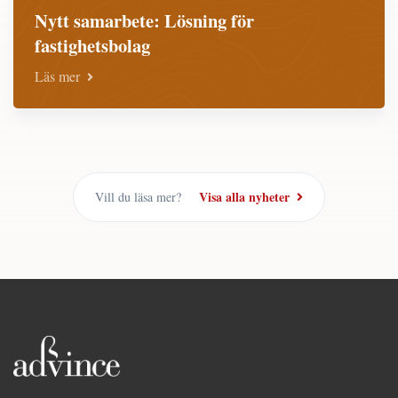
Nytt samarbete: Lösning för
fastighetsbolag
Läs mer
Visa alla nyheter
Vill du läsa mer?