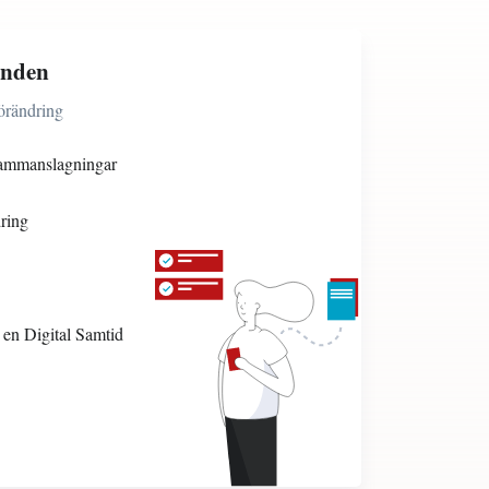
anden
förändring
sammanslagningar
ring
i en Digital Samtid