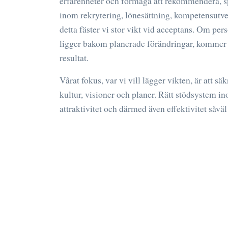
erfarenheter och förmåga att rekommendera, s
inom rekrytering, lönesättning, kompetensutve
detta fäster vi stor vikt vid acceptans. Om per
ligger bakom planerade förändringar, kommer s
resultat.
Vårat fokus, var vi vill lägger vikten, är att säk
kultur, visioner och planer. Rätt stödsystem in
attraktivitet och därmed även effektivitet såv