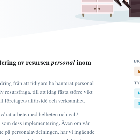
tering av resursen
personal
inom
BR
I
ing från att tidigare ha hanterat personal
TY
resursfråga, till att idag fästa större vikt
l företagets affärsidé och verksamhet.
S
 vårat arbete med helheten och val /
l som dess implementering. Även om vår
bete på personalavdelningen, har vi ingående