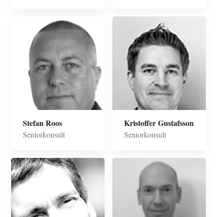
Certifierad
verksamhetsarkitekt
Projekt- och
programledare
Operativ och
affärsmässig
förvaltningsstyrning
Stefan Roos
Kristoffer Gustafsson
Seniorkonsult
Seniorkonsult
Verksamhets- och
processutveckling
Transformation och