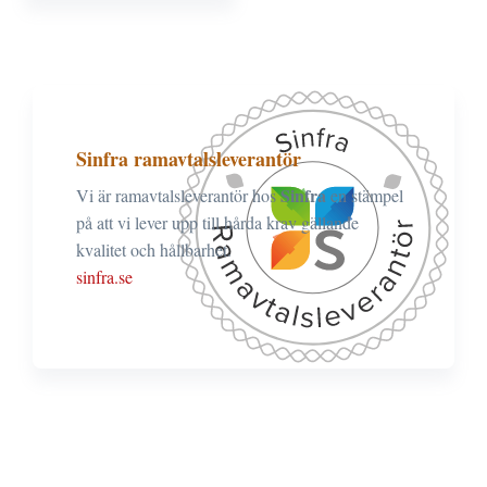
Sinfra ramavtalsleverantör
Sinfra
Vi är ramavtalsleverantör hos
en stämpel
på att vi lever upp till hårda krav gällande
kvalitet och hållbarhet.
sinfra.se