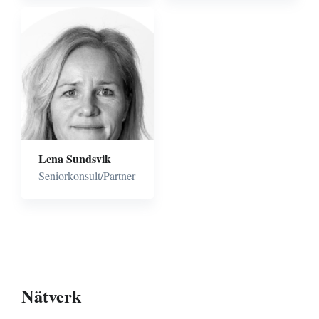
Projekt-, Program-
och
Förändringsledning
Verksamhet- och
Processutveckling
Lean &
effektivisering
Lena Sundsvik
Seniorkonsult/Partner
Nätverk