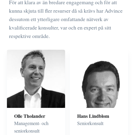
För att klara av än bredare engagemang och för att
kunna skjuta till fler resurser då så krävs har Advince
dessutom ett ytterligare omfattande nätverk av
kvalificerade konsulter, var och en expert på sitt
respektive område.
Strategi- och
Inköp och supply chain
affärsutveckling
på global nivå
Program-, projekt- och
Organisationsutveckling
förändringslednnng
i olika typer och storlek
Verksamhetsutveckling
av organisationer
Transformation
Olle Tholander
Hans Lindblom
Management- och
Seniorkonsult
seniorkonsult