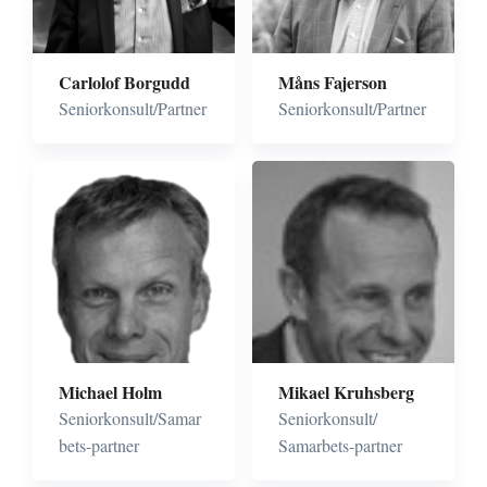
förändringsledning
Process
Ekonomistyrning
development and
implementation
Carlolof Borgudd
Måns Fajerson
Seniorkonsult/Partner
Seniorkonsult/Partner
Förvärvsintegration
Förvärvsintegration
M&A
Strategiarbete
Transformation och
Affärsutveckling
programledning
Strategiskt
förändringsarbete
Michael Holm
Mikael Kruhsberg
Seniorkonsult/Samar
Seniorkonsult/
bets-partner
Samarbets-partner