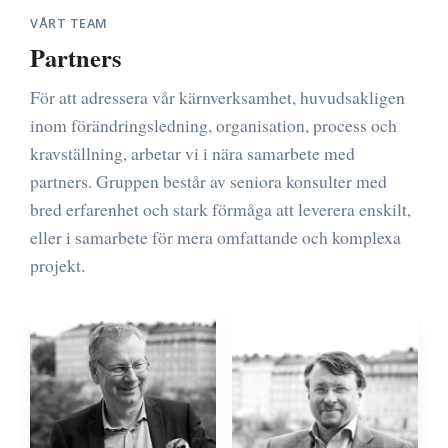
VÅRT TEAM
Partners
För att adressera vår kärnverksamhet, huvudsakligen
inom förändringsledning, organisation, process och
kravställning, arbetar vi i nära samarbete med
partners. Gruppen består av seniora konsulter med
bred erfarenhet och stark förmåga att leverera enskilt,
eller i samarbete för mera omfattande och komplexa
projekt.
Strategi- och
Project/program
affärsutveckling
management
Program-, projekt-
Change
och
management