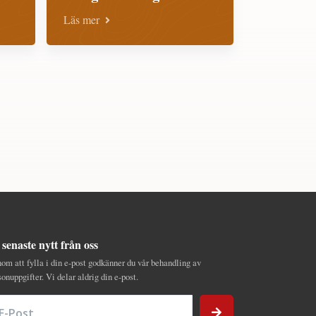
Läs mer
 senaste nytt från oss
om att fylla i din e-post godkänner du vår behandling av
sonuppgifter. Vi delar aldrig din e-post.
Post