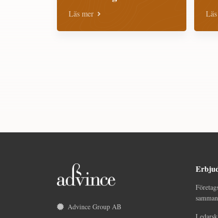
Läs mer
Läs
Erbju
Företag
sammans
Advince Group AB
Ledarsk