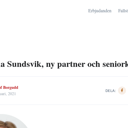
Erbjudanden
Falls
a Sundsvik, ny partner och senior
of Borgudd
DELA:
uari, 2021