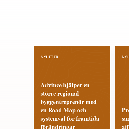
NYHETER
NY
Advince hjälper en
större regional
byggentreprenör med
en Road Map och
Pr
systemval för framtida
sa
förändringar
af