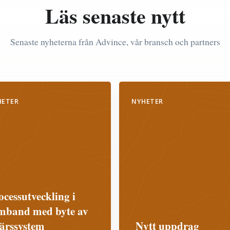
Läs senaste nytt
Senaste nyheterna från Advince, vår bransch och partners
HETER
NYHETER
ocessutveckling i
mband med byte av
färssystem
Nytt uppdrag