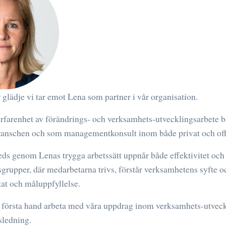
 glädje vi tar emot Lena som partner i vår organisation.
erfarenhet av förändrings- och verksamhets-utvecklingsarbete 
anschen och som managementkonsult inom både privat och off
ds genom Lenas trygga arbetssätt uppnår både effektivitet och
grupper, där medarbetarna trivs, förstår verksamhetens syfte o
ltat och måluppfyllelse.
första hand arbeta med våra uppdrag inom verksamhets-utveckl
sledning.