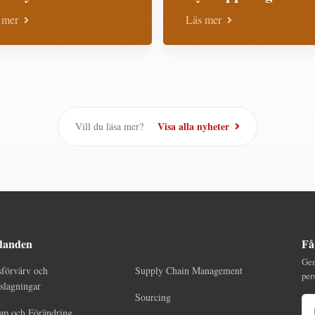
 mer
Läs mer
Visa alla nyheter
Vill du läsa mer?
danden
Få
Gen
sförvärv och
Supply Chain Management
per
lagningar
Sourcing
E-
ap och Förändring