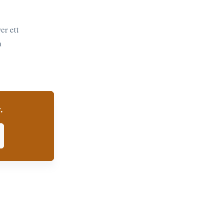
er ett
h
.