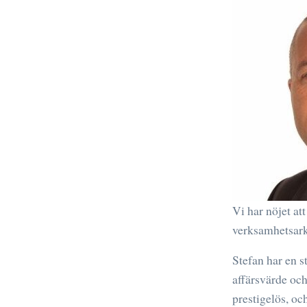
Vi har nöjet at
verksamhetsark
Stefan har en s
affärsvärde och
prestigelös, o