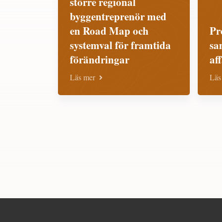
större regional
byggentreprenör med
en Road Map och
Pr
systemval för framtida
sa
förändringar
af
Läs mer
Läs