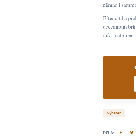
nämna i samma
Efter att ha pr
decennium brin
informationens 
S
Nyheter
DELA: