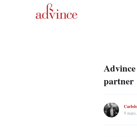
Advince 
partner
Carlol
9 mars