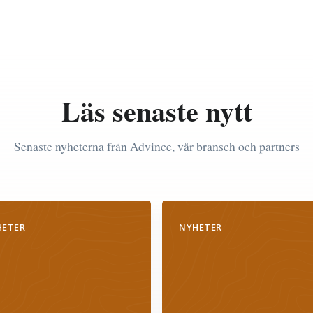
Läs senaste nytt
Senaste nyheterna från Advince, vår bransch och partners
HETER
NYHETER