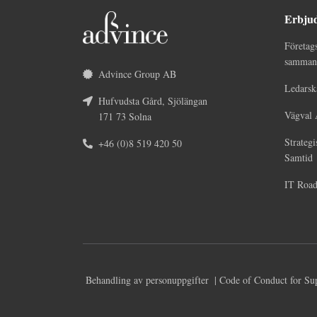
Erbju
Företag
sammans
Advince Group AB
Ledarsk
Hufvudsta Gård, Sjölängan
Vägval 
171 73 Solna
Strategi
+46 (0)8 519 420 50
Samtid
IT Roa
Behandling av personuppgifter
| Code of Conduct for Su