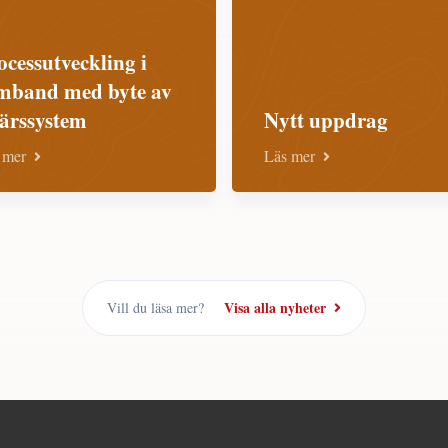
ocessutveckling i
mband med byte av
färssystem
Nytt uppdrag
 mer
Läs mer
Visa alla nyheter
Vill du läsa mer?