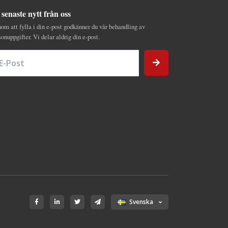
 senaste nytt från oss
om att fylla i din e-post godkänner du vår behandling av
sonuppgifter. Vi delar aldrig din e-post.
Post
Svenska