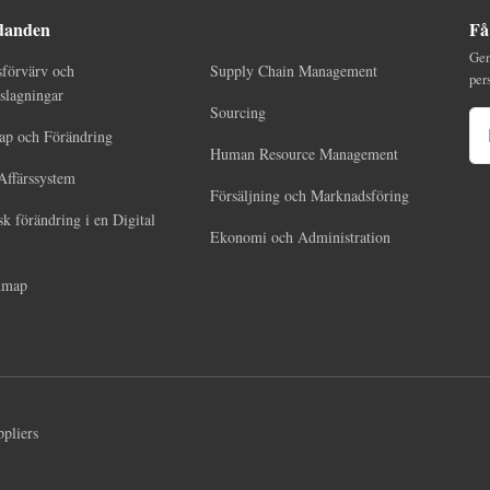
danden
Få
Gen
sförvärv och
Supply Chain Management
per
lagningar
Sourcing
E-
ap och Förändring
Human Resource Management
Affärssystem
Försäljning och Marknadsföring
sk förändring i en Digital
Ekonomi och Administration
dmap
ppliers