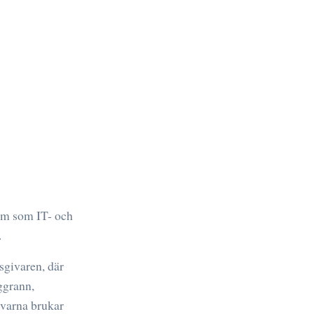
sam som IT- och
.
sgivaren, där
ggrann,
ivarna brukar