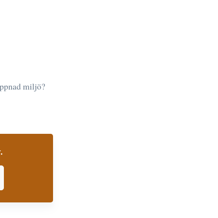
lappnad miljö?
.