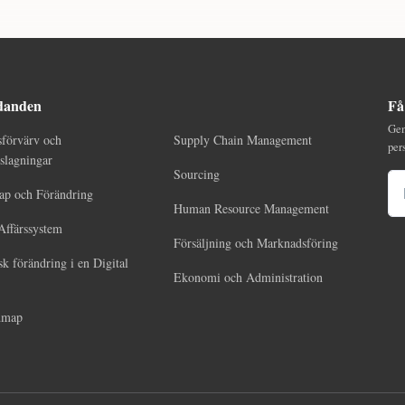
danden
Få
Gen
sförvärv och
Supply Chain Management
per
lagningar
Sourcing
E-
ap och Förändring
Human Resource Management
Affärssystem
Försäljning och Marknadsföring
sk förändring i en Digital
Ekonomi och Administration
dmap