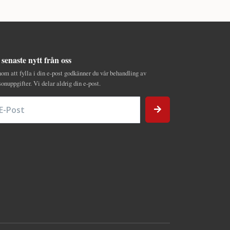
 senaste nytt från oss
om att fylla i din e-post godkänner du vår behandling av
sonuppgifter. Vi delar aldrig din e-post.
Post