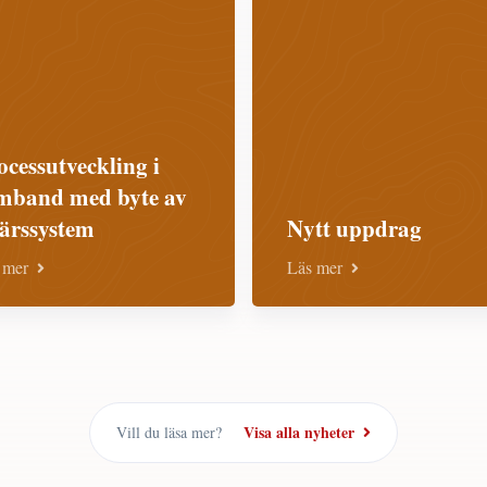
ocessutveckling i
mband med byte av
färssystem
Nytt uppdrag
 mer
Läs mer
Visa alla nyheter
Vill du läsa mer?