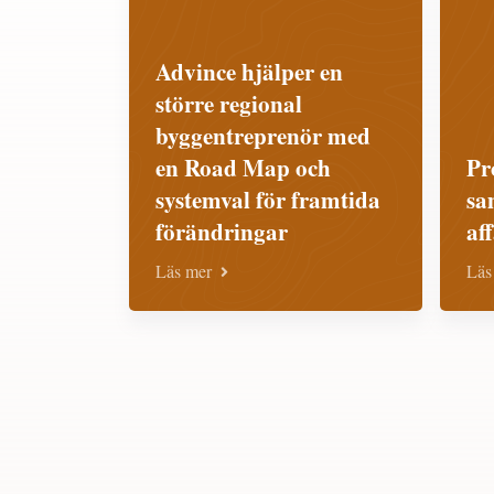
Advince hjälper en
större regional
byggentreprenör med
en Road Map och
Pr
systemval för framtida
sa
förändringar
af
Läs mer
Läs