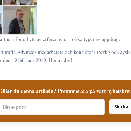
artners för utbyte av erfarenheter i olika typer av uppdrag.
att träffa Advinces medarbetare och konsulter i trevlig och avs
 är den 19 februari 2019. Hör av dig!
Gillar du denna artikeln? Prenumerara på vårt nyhetsbrev
Skicka
ubscribe