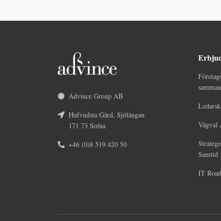
Erbju
Företag
sammans
Advince Group AB
Ledarsk
Hufvudsta Gård, Sjölängan
Vägval 
171 73 Solna
Strategi
+46 (0)8 519 420 50
Samtid
IT Roa