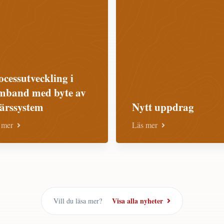
ocessutveckling i
mband med byte av
färssystem
Nytt uppdrag
 mer
Läs mer
Visa alla nyheter
Vill du läsa mer?