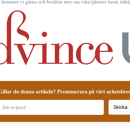
å kommer vi gärna och berättar mer om våra tjänster inom inkö
Gillar du denna artikeln? Prenumerara på vårt nyhetsbrev
Skicka
ubscribe