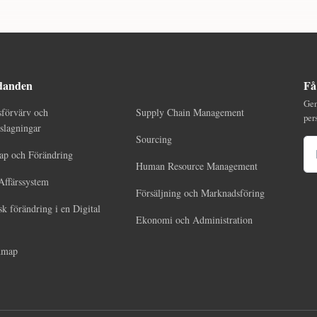
danden
Få
Gen
sförvärv och
Supply Chain Management
per
lagningar
Sourcing
E-
ap och Förändring
Human Resource Management
Affärssystem
Försäljning och Marknadsföring
sk förändring i en Digital
Ekonomi och Administration
dmap