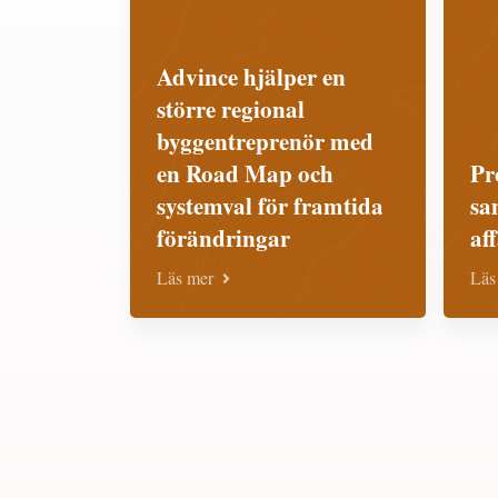
Advince hjälper en
större regional
byggentreprenör med
en Road Map och
Pr
systemval för framtida
sa
förändringar
af
Läs mer
Läs