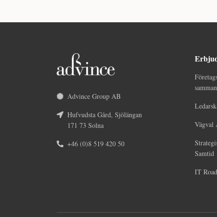
Erbju
Företag
sammans
Advince Group AB
Ledarsk
Hufvudsta Gård, Sjölängan
Vägval 
171 73 Solna
Strategi
+46 (0)8 519 420 50
Samtid
IT Roa