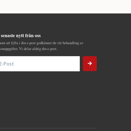
 senaste nytt från oss
om att fylla i din e-post godkänner du vår behandling av
sonuppgifter. Vi delar aldrig din e-post.
Post