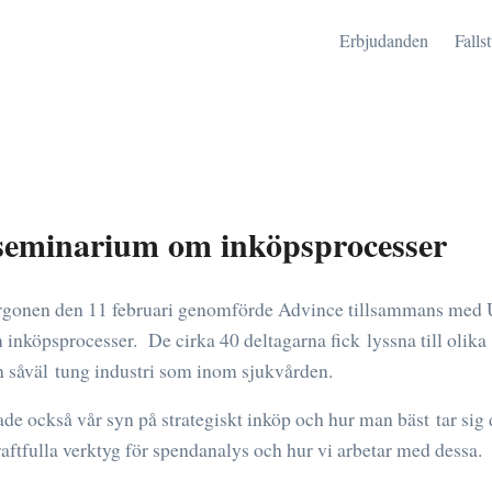
Erbjudanden
Falls
seminarium om inköpsprocesser
gonen den 11 februari genomförde Advince tillsammans med U
nköpsprocesser. De cirka 40 deltagarna fick lyssna till olika
n såväl tung industri som inom sjukvården.
de också vår syn på strategiskt inköp och hur man bäst tar sig 
aftfulla verktyg för spendanalys och hur vi arbetar med dessa.