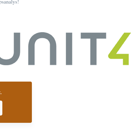
psanalys!
.