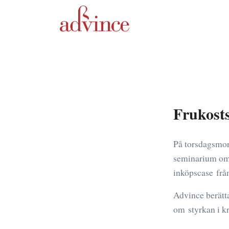
Frukost
På torsdagsmor
seminarium om i
inköpscase frå
Advince berätta
om styrkan i kr