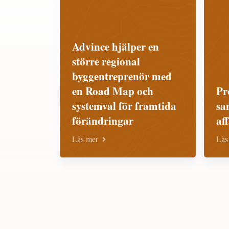
Advince hjälper en
större regional
byggentreprenör med
en Road Map och
Pr
systemval för framtida
sa
förändringar
af
Läs mer
Läs