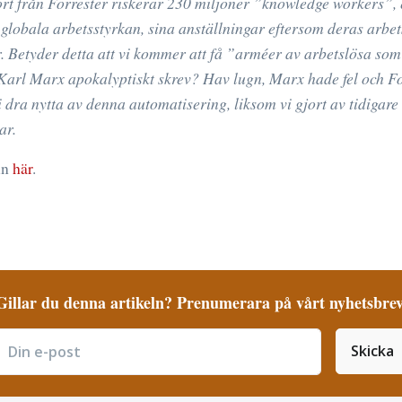
rt från Forrester riskerar 230 miljoner ”knowledge workers”, 
globala arbetsstyrkan, sina anställningar eftersom deras arbet
. Betyder detta att vi kommer att få ”arméer av arbetslösa som
arl Marx apokalyptiskt skrev? Hav lugn, Marx hade fel och For
 dra nytta av denna automatisering, liksom vi gjort av tidigare
ar.
ln
här
.
Gillar du denna artikeln? Prenumerara på vårt nyhetsbrev
Skicka
ubscribe