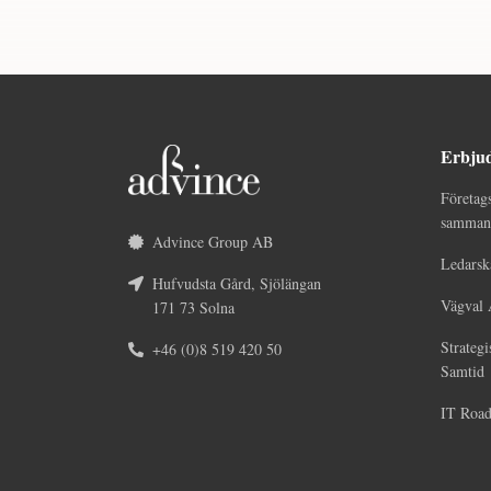
Erbju
Företag
sammans
Advince Group AB
Ledarsk
Hufvudsta Gård, Sjölängan
Vägval 
171 73 Solna
Strategi
+46 (0)8 519 420 50
Samtid
IT Roa