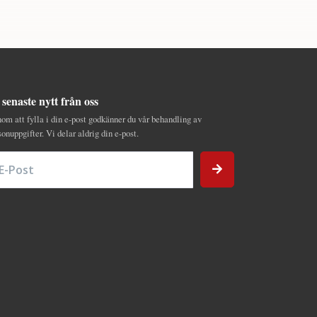
 senaste nytt från oss
om att fylla i din e-post godkänner du vår behandling av
sonuppgifter. Vi delar aldrig din e-post.
Post