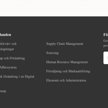
danden
Få
Gen
sförvärv och
Supply Chain Management
per
lagningar
Sourcing
E-
ap och Förändring
Human Resource Management
Affärssystem
Försäljning och Marknadsföring
sk förändring i en Digital
Ekonomi och Administration
dmap