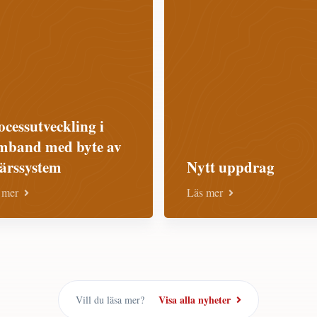
ocessutveckling i
mband med byte av
färssystem
Nytt uppdrag
 mer
Läs mer
Visa alla nyheter
Vill du läsa mer?