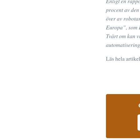
Enligt en rappo
procent av den 
över av robotar
Europa”, som K
Tvärt om kan vi
automatisering
Läs hela artike
S