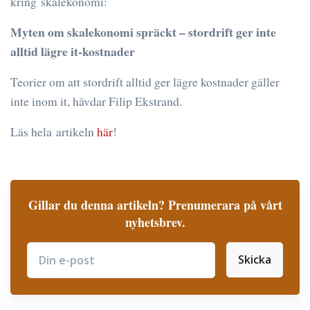
kring skalekonomi:
Myten om skalekonomi spräckt – stordrift ger inte
alltid lägre it-kostnader
Teorier om att stordrift alltid ger lägre kostnader gäller
inte inom it, hävdar Filip Ekstrand.
Läs hela artikeln
här
!
Gillar du denna artikeln? Prenumerara på vårt
nyhetsbrev.
Skicka
Subscribe