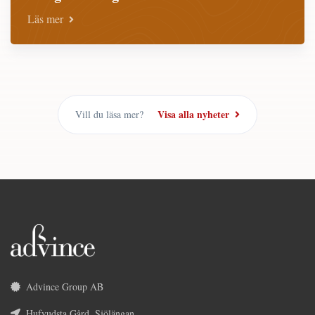
Läs mer
Visa alla nyheter
Vill du läsa mer?
Advince Group AB
Hufvudsta Gård, Sjölängan