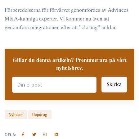
Förberedelserna för förvärvet genomfördes av Advinces
M&A-kunniga experter. Vi kommer nu även att
genomföra integrationen efter att ”closing” är klar.
Gillar du denna artikeln? Prenumerara på vårt
nyhetsbrev.
Skicka
Subscribe
Nyheter
Uppdrag
DELA: