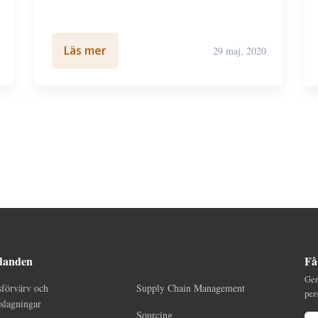
Läs mer
29 maj, 2020
danden
Få
Gen
sförvärv och
Supply Chain Management
per
lagningar
Sourcing