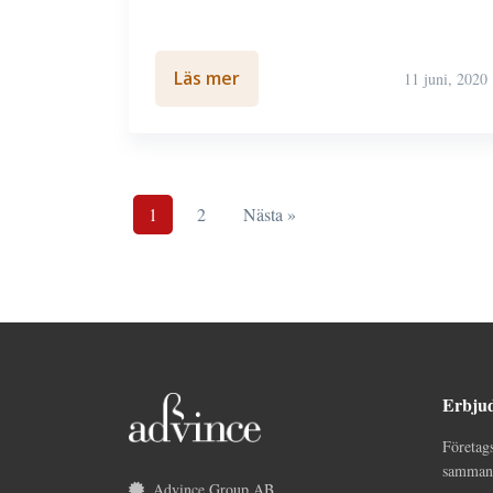
Läs mer
11 juni, 2020
1
2
Nästa »
Erbju
Företag
sammans
Advince Group AB