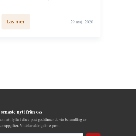
Läs mer
29 maj, 2020
 senaste nytt från oss
om att fylla i din e-post godkänner du vår behandling av
sonuppgifter. Vi delar aldrig din e-post.