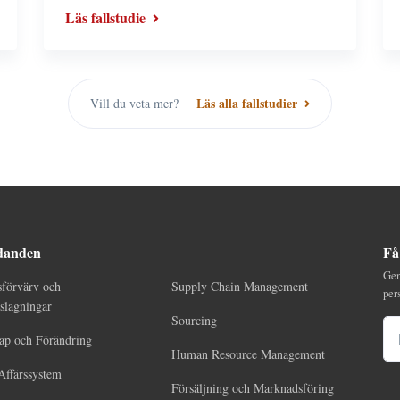
Läs fallstudie
Läs alla fallstudier
Vill du veta mer?
danden
Få
Gen
sförvärv och
Supply Chain Management
per
lagningar
Sourcing
E-
ap och Förändring
Human Resource Management
Affärssystem
Försäljning och Marknadsföring