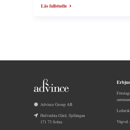
Läs fallstudie
Erbju
Företag
sammans
Advince Group AB
Ledarsk
Hufvudsta Gård, Sjölängan
Vägval 
171 73 Solna