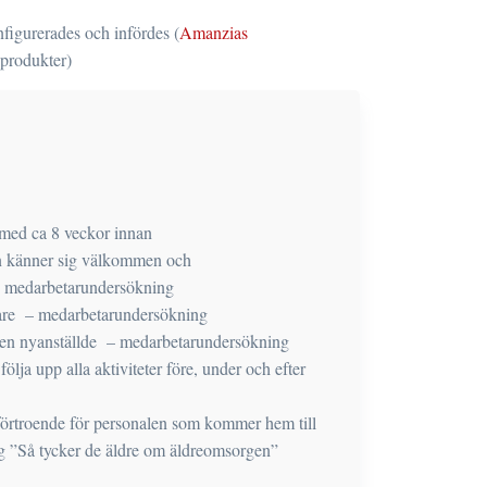
nfigurerades och infördes (
Amanzias
dprodukter)
 med ca 8 veckor innan
n känner sig välkommen och
” – medarbetarundersökning
bare – medarbetarundersökning
 den nyanställde – medarbetarundersökning
följa upp alla aktiviteter före, under och efter
förtroende för personalen som kommer hem till
ng ”Så tycker de äldre om äldreomsorgen”