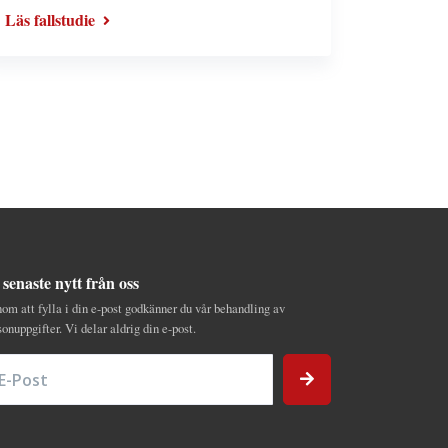
Läs fallstudie
 senaste nytt från oss
om att fylla i din e-post godkänner du vår behandling av
sonuppgifter. Vi delar aldrig din e-post.
Post