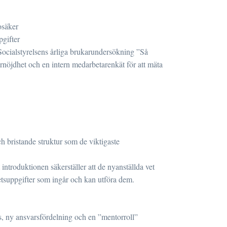
osäker
pgifter
 Socialstyrelsens årliga brukarundersökning ”Så
rnöjdhet och en intern medarbetarenkät för att mäta
ch bristande struktur som de viktigaste
 introduktionen säkerställer att de nyanställda vet
etsuppgifter som ingår och kan utföra dem.
es, ny ansvarsfördelning och en ”mentorroll”